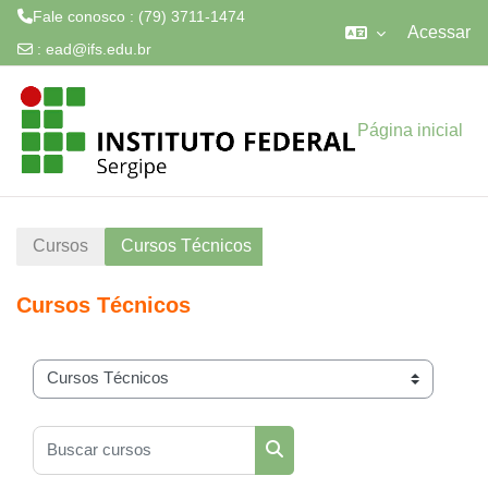
Fale conosco : (79) 3711-1474
Acessar
:
ead@ifs.edu.br
Ir para o conteúdo principal
Página inicial
Cursos
Cursos Técnicos
Cursos Técnicos
Categorias de Cursos
Buscar cursos
Buscar cursos