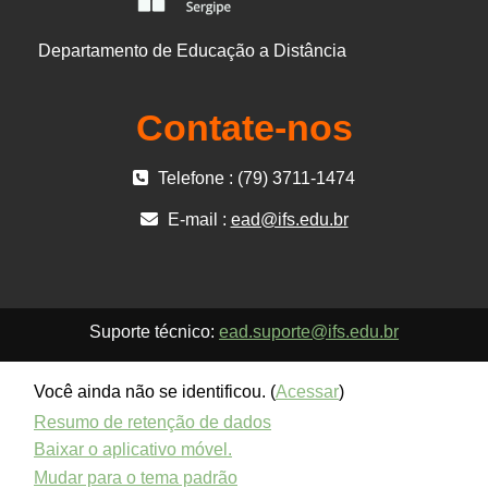
Departamento de Educação a Distância
Contate-nos
Telefone : (79) 3711-1474
E-mail :
ead@ifs.edu.br
Suporte técnico:
ead.suporte@ifs.edu.br
Você ainda não se identificou. (
Acessar
)
Resumo de retenção de dados
Baixar o aplicativo móvel.
Mudar para o tema padrão