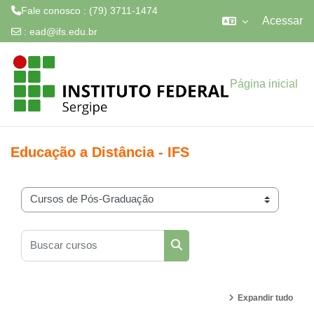
Fale conosco : (79) 3711-1474
Acessar
:
ead@ifs.edu.br
Ir para o conteúdo principal
Página inicial
Educação a Distância - IFS
Categorias de Cursos
Buscar cursos
Buscar cursos
Expandir tudo